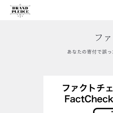
ファ
あなたの寄付で
誤っ