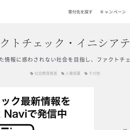
寄付先を探す
キャンペーン
クトチェック・イニシア
た情報に惑わされない社会を目指し、ファクトチ
社会教育推進
人権保護
その他
local_offer
local_offer
local_offer