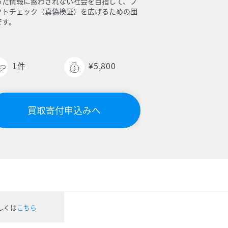
った情報に惑わされない社会を目指して、フ
クトチェック（真偽検証）を広げるための団
です。
1
件
¥5,800
買取寄付申込みへ
しくは
こちら