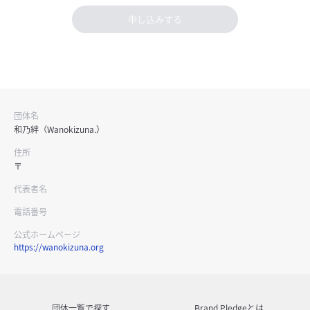
申し込みする
団体名
和乃絆（Wanokizuna.）
住所
〒
代表者名
電話番号
公式ホームページ
https://wanokizuna.org
団体一覧で探す
Brand Pledgeとは