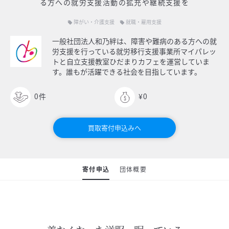
る方への就労支援活動の拡充や継続支援を
障がい・介護支援
就職・雇用支援
local_offer
local_offer
一般社団法人和乃絆は、障害や難病のある方への就
労支援を行っている就労移行支援事業所マイパレッ
トと自立支援教室ひだまりカフェを運営していま
す。誰もが活躍できる社会を目指しています。
0
件
¥0
買取寄付申込みへ
寄付申込
団体概要