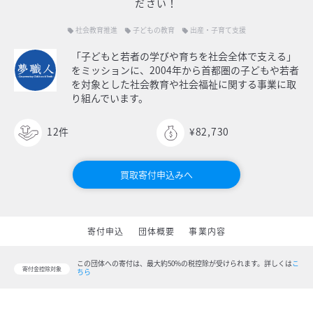
ださい！
社会教育推進
子どもの教育
出産・子育て支援
local_offer
local_offer
local_offer
「子どもと若者の学びや育ちを社会全体で支える」
をミッションに、2004年から首都圏の子どもや若者
を対象とした社会教育や社会福祉に関する事業に取
り組んでいます。
12
件
¥82,730
買取寄付申込みへ
寄付申込
団体概要
事業内容
この団体への寄付は、最大約50%の税控除が受けられます。
詳しくは
こ
寄付金控除対象
ちら