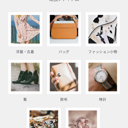
洋服・古着
バッグ
ファッション小物
靴
財布
時計