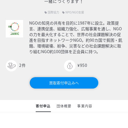
一緒につくります！
国際協力
NPO/NGO支援
local_offer
local_offer
NGOの知見の共有を目的に1987年に設立。政策提
言、連携促進、組織力強化、広報事業を通し、NGO
の力を最大化することで、世界の社会課題解決の促
進を目指すネットワークNGO。約90カ国で貧困・飢
餓、環境破壊、紛争、災害などの社会課題解決に取
り組むNGO約100団体を正会員に持つ。
2
件
¥950
買取寄付申込みへ
寄付申込
団体概要
事業内容