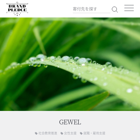
GEWEL
社会教育推進
女性支援
就職・雇用支援
local_offer
local_offer
local_offer