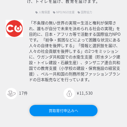
け、トイレを届け、教育を届けます。
人権保護
NPO/NGO支援
国際協力
local_offer
local_offer
local_offer
「不条理の無い世界の実現＝生活と権利が保障さ
れ、誰もが自分で未来を決められる社会の実現」を
目的に、日本・アフリカ等で活動する国際協力NPO
です。 「紛争・貧困などによって困難な状況にある
人々の自律を後押しする」「情報と選択肢を届け、
人々の社会貢献を後押しする」の2つをミッション
に、ウガンダ共和国での水衛生支援（貯水タンク建
設・トイレ建設・石鹸生産）、タンザニア連合共和
国での教育支援（小学校の建設・保育施設の経営支
援）、ペルー共和国の刑務所発ファッションブラン
ドの日本販売などを行っています。
17
件
¥11,530
買取寄付申込みへ