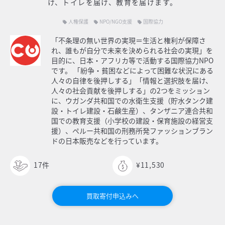
け、トイレを届け、教育を届けます。
人権保護
NPO/NGO支援
国際協力
local_offer
local_offer
local_offer
「不条理の無い世界の実現＝生活と権利が保障さ
れ、誰もが自分で未来を決められる社会の実現」を
目的に、日本・アフリカ等で活動する国際協力NPO
です。 「紛争・貧困などによって困難な状況にある
人々の自律を後押しする」「情報と選択肢を届け、
人々の社会貢献を後押しする」の2つをミッション
に、ウガンダ共和国での水衛生支援（貯水タンク建
設・トイレ建設・石鹸生産）、タンザニア連合共和
国での教育支援（小学校の建設・保育施設の経営支
援）、ペルー共和国の刑務所発ファッションブラン
ドの日本販売などを行っています。
17
件
¥11,530
買取寄付申込みへ