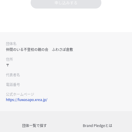
申し込みする
団体名
仲間のいる不登校の親の会 ふわさぽ倉敷
住所
〒
代表者名
電話番号
公式ホームページ
https://fuwasapo.xrea.jp/
団体一覧で探す
Brand Pledgeとは