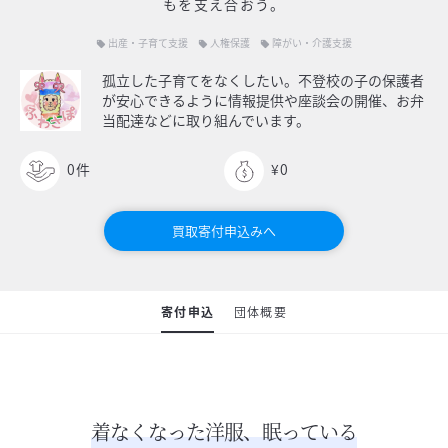
もを支え合おう。
出産・子育て支援
人権保護
障がい・介護支援
local_offer
local_offer
local_offer
孤立した子育てをなくしたい。不登校の子の保護者
が安心できるように情報提供や座談会の開催、お弁
当配達などに取り組んでいます。
0
件
¥0
買取寄付申込みへ
寄付申込
団体概要
着なくなった洋服、眠っている