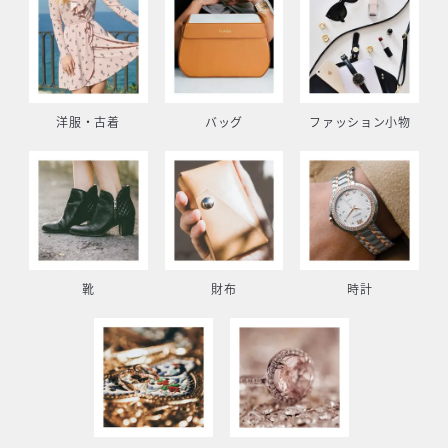
洋服・古着
バッグ
ファッション小物
靴
財布
時計