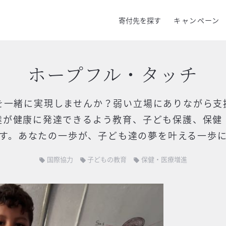
寄付先を探す
キャンペーン
ホープフル・タッチ
を一緒に実現しませんか？弱い立場にありながら支
達が健康に発達できるよう教育、子ども保護、保健
す。あなたの一歩が、子ども達の夢を叶える一歩
国際協力
子どもの教育
保健・医療増進
local_offer
local_offer
local_offer