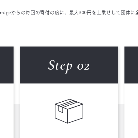
 Pledgeからの毎回の寄付の度に、最大300円を上乗せして団体
Step 0
2