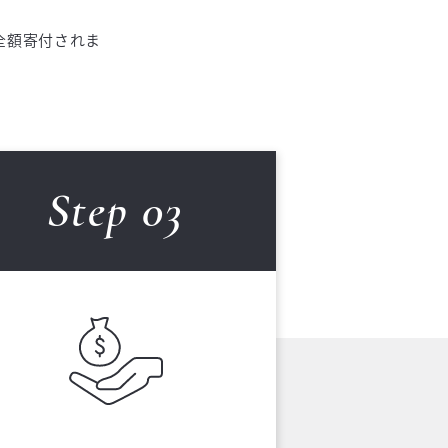
に全額寄付されま
Step 0
3