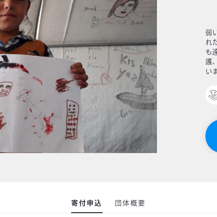
弱
れ
も
護
い
寄付申込
団体概要