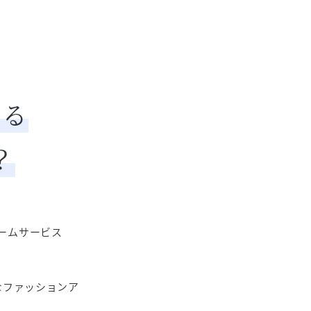
いる
？
ォームサービス
なファッションア