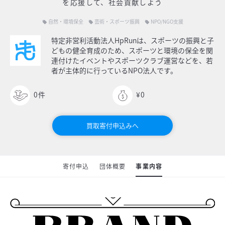
を応援して、社会貢献しよう
自然・環境保全
芸術・スポーツ振興
NPO/NGO支援
local_offer
local_offer
local_offer
特定非営利活動法人HpRunは、スポーツの振興と子
どもの健全育成のため、スポーツと環境の保全を関
連付けたイベントやスポーツクラブ運営などを、若
者が主体的に行っているNPO法人です。
0
件
¥0
買取寄付申込みへ
寄付申込
団体概要
事業内容