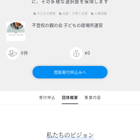
に、その多様な選択肢を保障します
子どもの教育
出産・子育て支援
人権保護
local_offer
local_offer
local_offer
不登校の親の会 子どもの居場所運営
0
件
¥0
買取寄付申込みへ
寄付申込
団体概要
事業内容
私たちのビジョン