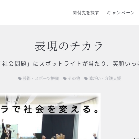
寄付先を探す
キャンペーン
表現のチカラ
「社会問題」にスポットライトが当たり、笑顔いっ
芸術・スポーツ振興
その他
障がい・介護支援
local_offer
local_offer
local_offer