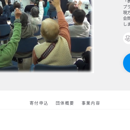
「
プ
現
会
し
ア
症
を
て
現
所
さ
寄付申込
団体概要
事業内容