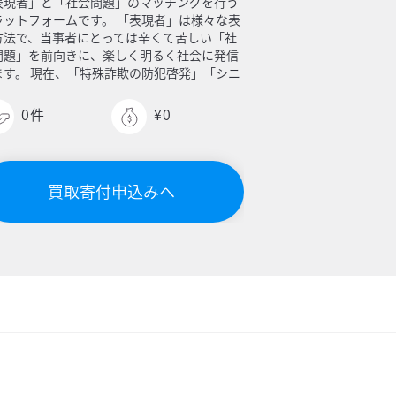
表現者」と「社会問題」のマッチングを行う
ラットフォームです。 「表現者」は様々な表
方法で、当事者にとっては辛くて苦しい「社
問題」を前向きに、楽しく明るく社会に発信
ます。 現在、「特殊詐欺の防犯啓発」「シニ
世代のデジタル・ディバイドの解消」「認知
の啓発」に注力しており、「乳がんの啓発」
0
件
¥0
演劇を通じて行なっている団体との協働もし
おります。活動を通じて、全国で活動する表
者とのネットワークも少しずつ構築していく
存です。 どうか、皆様の力を是非お貸しくだ
買取寄付申込みへ
い。