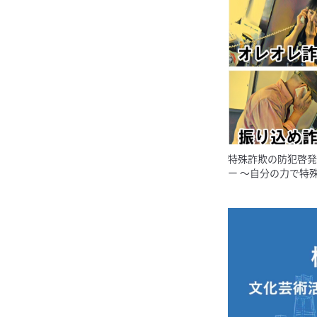
特殊詐欺の防犯啓発
ー 〜自分の力で特