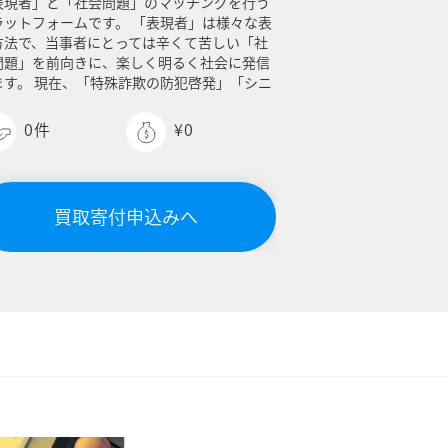
表現者」と「社会問題」のマッチングを行う
ラットフォームです。 「表現者」は様々な表
方法で、当事者にとっては辛くて苦しい「社
問題」を前向きに、楽しく明るく社会に発信
ます。 現在、「特殊詐欺の防犯啓発」「シニ
世代のデジタル・ディバイドの解消」「認知
の啓発」に注力しており、「乳がんの啓発」
0
件
¥0
演劇を通じて行なっている団体との協働もし
おります。活動を通じて、全国で活動する表
者とのネットワークも少しずつ構築していく
存です。 どうか、皆様の力を是非お貸しくだ
買取寄付申込みへ
い。