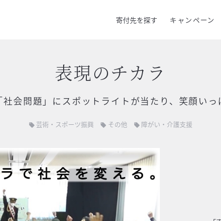
寄付先を探す
キャンペーン
表現のチカラ
「社会問題」にスポットライトが当たり、笑顔いっ
芸術・スポーツ振興
その他
障がい・介護支援
local_offer
local_offer
local_offer