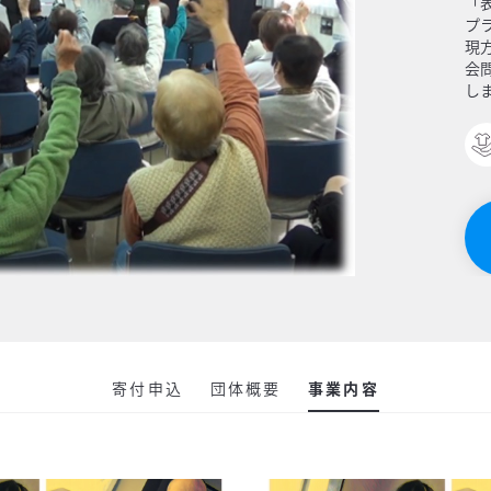
「
プ
現
会
し
ア
症
を
て
現
所
さ
寄付申込
団体概要
事業内容