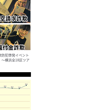
欺防犯啓発イベント
〜横浜全18区ツア