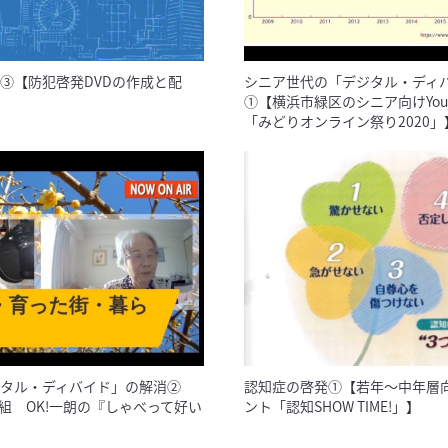
③【防犯啓発DVDの作成と配
シニア世代の「デジタル・ディ
①【横浜市緑区のシニア向けYou
「みどりオンライン祭り2020」
タル・ディバイド」の解消②
認知症の啓発①【若年〜中年層向
信番組 OK!一朗の『しゃべって好い
ント「認知SHOW TIME!」】