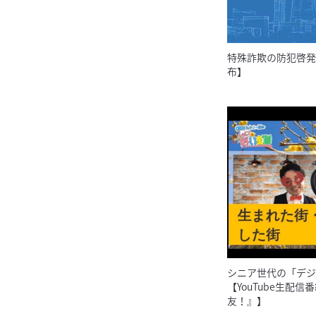
特殊詐欺の防犯啓発
布】
シニア世代の「デジ
【YouTube生配
友！』】