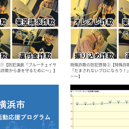
①【防犯演劇「ブルーチェイサ
特殊詐欺の防犯啓発②【特殊詐
殊詐欺から身を守るために〜」】
「だまされないプロになろう！」
ー〜】