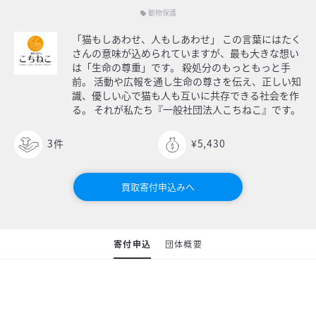
動物保護
local_offer
「猫もしあわせ、人もしあわせ」 この言葉にはたく
さんの意味が込められていますが、最も大きな想い
は「生命の尊重」です。 殺処分のもっともっと手
前。 活動や広報を通し生命の尊さを伝え、正しい知
識、優しい心で猫も人も互いに共存できる社会を作
る。 それが私たち『一般社団法人こちねこ』です。
3
件
¥5,430
買取寄付申込みへ
寄付申込
団体概要