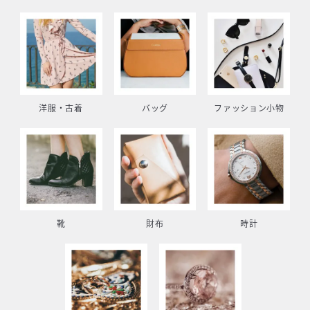
洋服・古着
バッグ
ファッション小物
靴
財布
時計