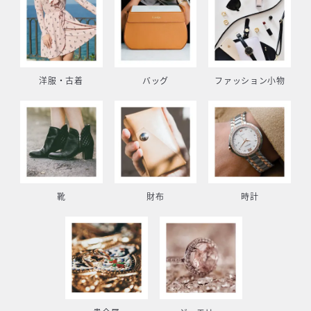
洋服・古着
バッグ
ファッション小物
靴
財布
時計