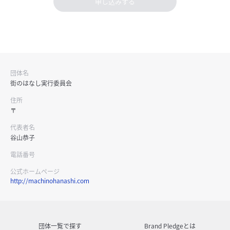
申し込みする
団体名
街のはなし実行委員会
住所
〒
代表者名
谷山恭子
電話番号
公式ホームページ
http://machinohanashi.com
団体一覧で探す
Brand Pledgeとは