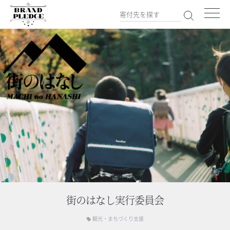
街のはなし実行委員会
観光・まちづくり支援
local_offer