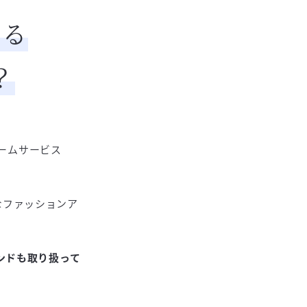
いる
？
ォームサービス
なファッションア
ンドも取り扱って