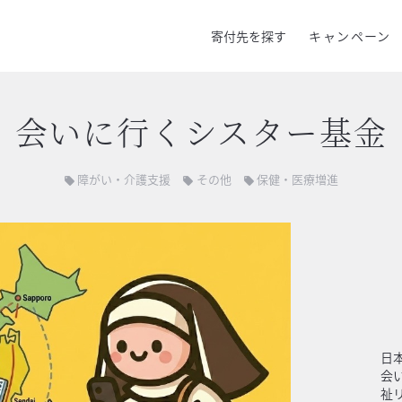
寄付先を探す
キャンペーン
会いに行くシスター基金
障がい・介護支援
その他
保健・医療増進
local_offer
local_offer
local_offer
日
会
祉