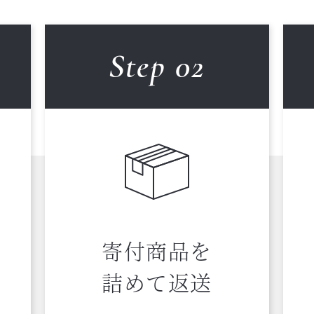
Step 0
2
寄付商品を
詰めて返送