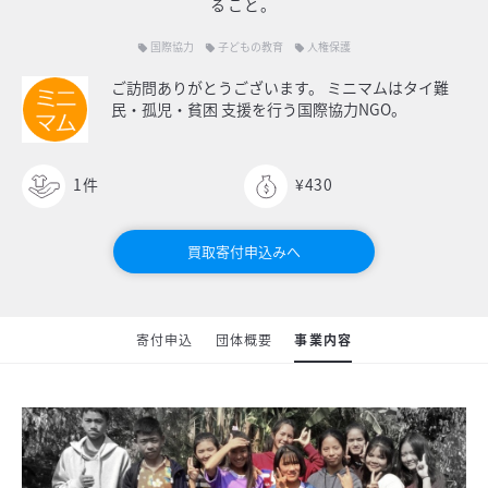
ること。
国際協力
子どもの教育
人権保護
local_offer
local_offer
local_offer
ご訪問ありがとうございます。 ミニマムはタイ難
民・孤児・貧困 支援を行う国際協力NGO。
1
件
¥430
買取寄付申込みへ
寄付申込
団体概要
事業内容