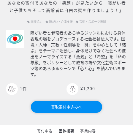
あなたの寄付で
あなたの「笑顔」が見たいから「障がい者
と子供たちそして高齢者に自由の翼を作りましょう！」
国際協力
障がい・介護支援
芸術・スポーツ振興
local_offer
local_offer
local_offer
障がい者と健常者のあらゆるジャンルにおける身体
表現の場をプロデュースする社会福祉法人です。国
境・人種・宗教・性別等を「舞」を中心として「結
ぶ」をテーマに活動し、身体だけでなく社会への進
出をノーマライズする「勇気」と「希望」を「命の
尊厳」をポリシーとして教育の場や文化芸術スポー
ツ等のあらゆるシーンで「心と心」を結んでいきま
す。
1
件
¥1,200
買取寄付申込みへ
寄付申込
団体概要
事業内容