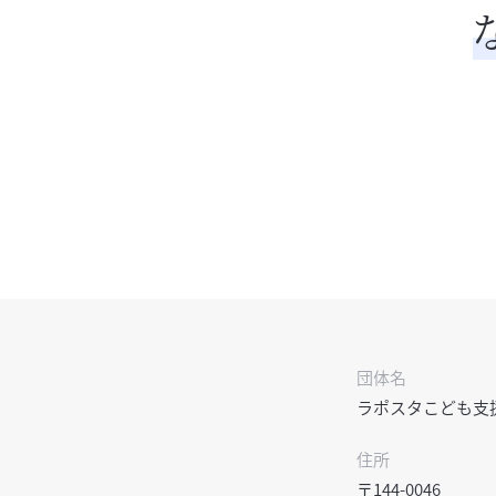
団体名
ラポスタこども支
住所
〒144-0046