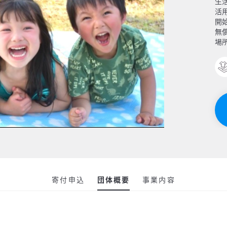
生
活
開
無
場
リ
寄付申込
団体概要
事業内容