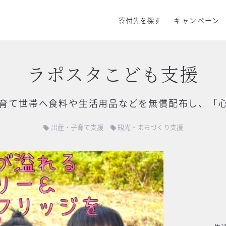
寄付先を探す
キャンペーン
ラポスタこども支援
育て世帯へ食料や生活用品などを無償配布し、「
出産・子育て支援
観光・まちづくり支援
local_offer
local_offer