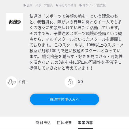
芸術・スポーツ振興
子どもの教育
障がい・介護支援
local_offer
local_offer
local_offer
私達は「スポーツで笑顔の輪を」という理念のも
と、老若男女、障がいの有無に関わらず一人でも多
くの方々に笑顔を届けていきたく活動しています。
その中でも、子供達のスポーツ環境の整備という観
点から、マルチスクールといったスクールを展開し
ております。 このスクールは、10種以上のスポーツ
教室が月額100円で通い放題のスクールとなってい
ます。 機会格差を減らす・好きを見つける・可能性
を潰さない この3点を柱に沢山の可能性を子供達に
提供していきたいと考えています！
0
件
¥0
買取寄付申込みへ
寄付申込
団体概要
事業内容