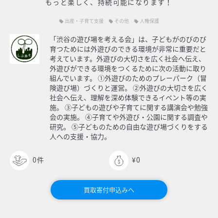
もっと楽しく、持続可能になります！
出産・子育て支援
その他
人権保護
local_offer
local_offer
local_offer
「渋谷の遊び場を考える会」は、子どもがのびのび
育つためには外遊びのできる環境が非常に重要だと
考えています。外遊びの大切さを広く社会へ伝え、
外遊びができる環境をつくるために次の活動に取り
組んでいます。 ①外遊びのためのプレーパーク（冒
険遊び場）づくりと運営。 ②外遊びの大切さを広く
社会へ伝え、理解を深め体験できるイベント等の実
施。 ③子どもの遊びや子育てに関する講演会や勉強
会の実施。 ④子育てや外遊び・公園に関する調査や
研究。 ⑤子どものための自由な遊び場づくりをする
人への支援・協力。
0
件
¥0
買取寄付申込みへ