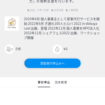
力」の根幹支援を行います。
出産・子育て支援
女性支援
人権保護
local_offer
local_offer
local_offer
2019年4月 個人事業主として家事代行サービスを開
始 2022年6月 子連れ100人ヒロバ 2022 in shibuya
cast 出展、登壇 2022年11月 個人事業をNPO法人化
2022年11月 シェアフェス2022 出展、ワークショッ
プ開催
0
件
¥0
買取寄付申込みへ
寄付申込
団体概要