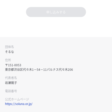
申し込みする
団体名
そるな
住所
〒151-0053
東京都渋谷区代々木1−54−11パルナス代々木206
代表者名
岩瀬陽子
電話番号
公式ホームページ
https://soluna.or.jp/