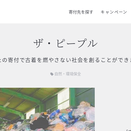
寄付先を探す
キャンペーン
ザ・ピープル
たの寄付で
古着を燃やさない社会を創ることができ
自然・環境保全
local_offer