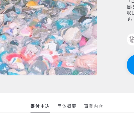
「
目
収
す
寄付申込
団体概要
事業内容