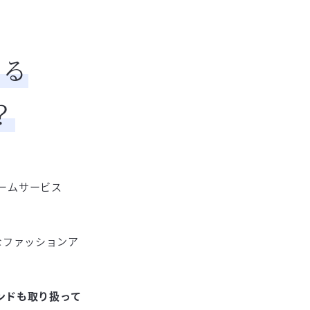
いる
？
ォームサービス
なファッションア
ンドも取り扱って