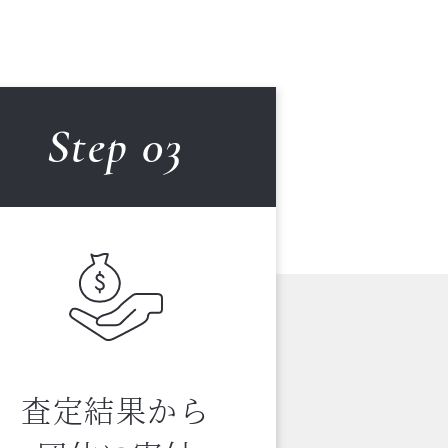
Step 0
3
査定結果から