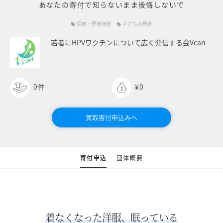
あなたの寄付で
知らないまま後悔しないで
保健・医療増進
子どもの教育
local_offer
local_offer
若者にHPVワクチンについて広く発信する会Vcan
0
件
¥0
買取寄付申込みへ
寄付申込
団体概要
着なくなった洋服、眠っている