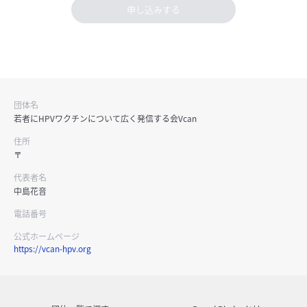
申し込みする
団体名
若者にHPVワクチンについて広く発信する会Vcan
住所
〒
代表者名
中島花音
電話番号
公式ホームページ
https://vcan-hpv.org