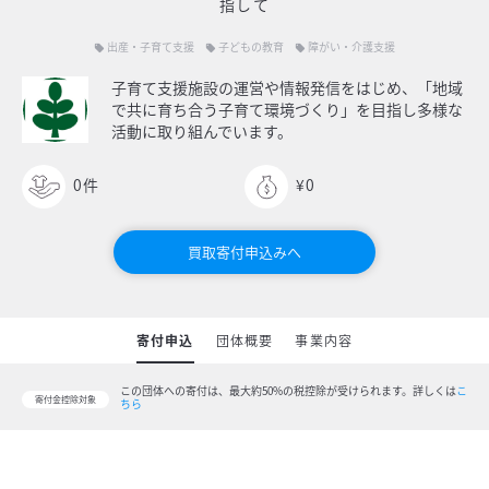
指して
出産・子育て支援
子どもの教育
障がい・介護支援
local_offer
local_offer
local_offer
子育て支援施設の運営や情報発信をはじめ、「地域
で共に育ち合う子育て環境づくり」を目指し多様な
活動に取り組んでいます。
0
件
¥0
買取寄付申込みへ
寄付申込
団体概要
事業内容
この団体への寄付は、最大約50%の税控除が受けられます。
詳しくは
こ
寄付金控除対象
ちら