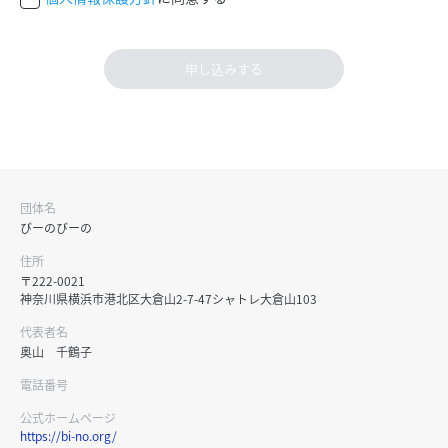
申し込みする
団体名
びーのびーの
住所
〒222-0021
神奈川県横浜市港北区大倉山2-7-47シャトレ大倉山103
代表者名
奥山 千鶴子
電話番号
公式ホームページ
https://bi-no.org/