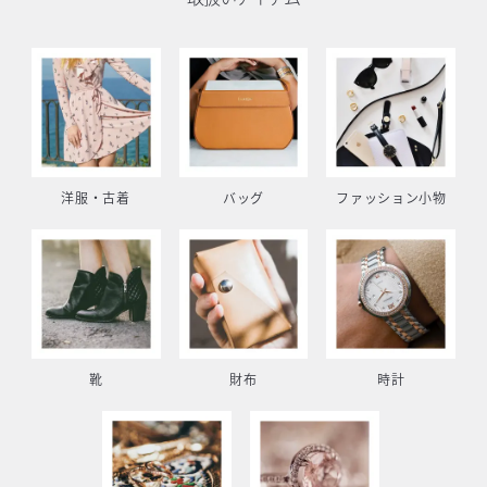
洋服・古着
バッグ
ファッション小物
靴
財布
時計