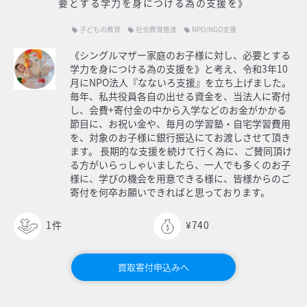
要とする学力を身につける為の支援を》
子どもの教育
社会教育推進
NPO/NGO支援
local_offer
local_offer
local_offer
《シングルマザー家庭のお子様に対し、必要とする
学力を身につける為の支援を》と考え、令和3年10
月にNPO法人『なないろ支援』を立ち上げました。
毎年、私共役員各自の出せる資金を、当法人に寄付
し、会費+寄付金の中から入学などのお金がかかる
節目に、お祝い金や、毎月の学習塾・自宅学習費用
を、対象のお子様に銀行振込にてお渡しさせて頂き
ます。 長期的な支援を続けて行く為に、ご賛同頂け
る方がいらっしゃいましたら、一人でも多くのお子
様に、学びの機会を用意できる様に、皆様からのご
寄付を何卒お願いできればと思っております。
1
件
¥740
買取寄付申込みへ