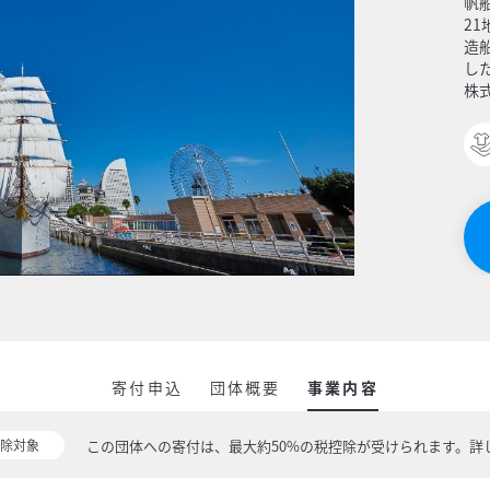
帆
2
造
し
株
寄付申込
団体概要
事業内容
この団体への寄付は、最大約50%の税控除が受けられます。
詳
除対象