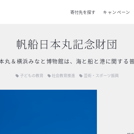
寄付先を探す
キャンペーン
帆船日本丸記念財団
本丸＆横浜みなと博物館は、海と船と港に関する
子どもの教育
社会教育推進
芸術・スポーツ振興
local_offer
local_offer
local_offer