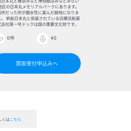
船日本丸と横浜みなと博物館はみなとみらい
1地区の日本丸メモリアルパークにあります。
船所だった所が親水性に富んだ緑地になりま
た。 帆船日本丸と係留されている旧横浜船渠
式会社第一号ドックは国の重要文化財です。
0
件
¥0
買取寄付申込みへ
しくは
こちら