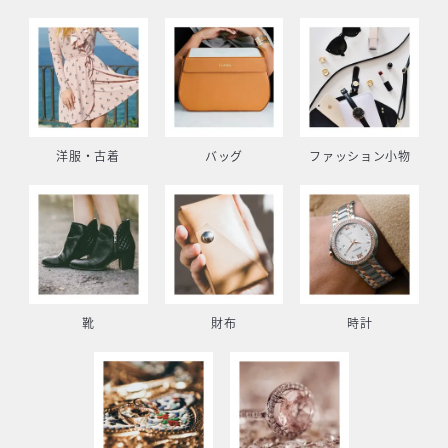
洋服・古着
バッグ
ファッション小物
靴
財布
時計