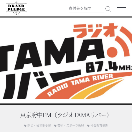
東京府中FM（ラジオTAMAリバー）
防災・被災地支援
芸術・スポーツ振興
社会教育推進
local_offer
local_offer
local_offer