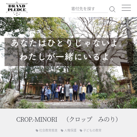
CROP.-MINORI （クロップ みのり）
社会教育推進
人権保護
子どもの教育
local_offer
local_offer
local_offer