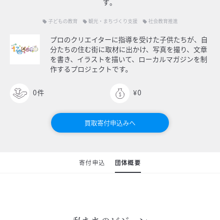
す。
子どもの教育
観光・まちづくり支援
社会教育推進
local_offer
local_offer
local_offer
プロのクリエイターに指導を受けた子供たちが、自
分たちの住む街に取材に出かけ、写真を撮り、文章
を書き、イラストを描いて、ローカルマガジンを制
作するプロジェクトです。
0
件
¥0
買取寄付申込みへ
寄付申込
団体概要