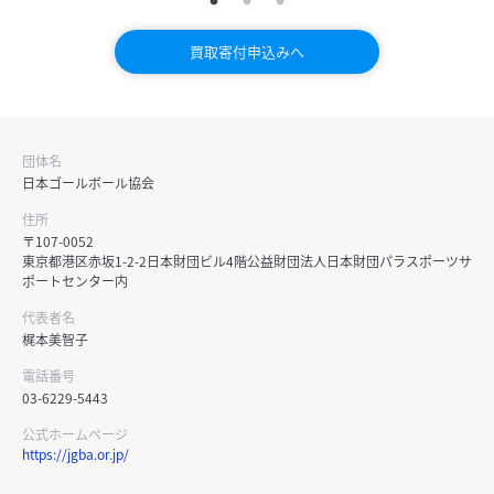
買取寄付申込みへ
団体名
日本ゴールボール協会
住所
〒107-0052
東京都港区赤坂1-2-2日本財団ビル4階公益財団法人日本財団パラスポーツサ
ポートセンター内
代表者名
梶本美智子
電話番号
03-6229-5443
公式ホームページ
https://jgba.or.jp/